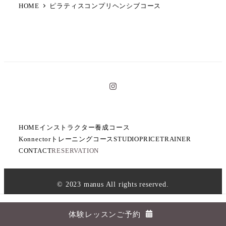
HOME
ピラティスコンプリヘンシブコース
イ
ン
ス
タ
HOME
インストラクター養成コース
Konnectorトレーニングコース
STUDIO
PRICE
TRAINER
CONTACT
RESERVATION
© 2023 manus All rights reserved.
GYROTONIC® and GYROTONIC® & Logo
are
registered trademarks of Gyrotonic Sales Corp and are
体験レッスンご予約
used with their permission