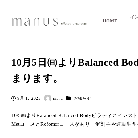
イ
HOME
10月5日㈰よりBalance
まります。
カテゴリー
9月 1, 2025
maru
お知らせ
投稿日
著
者
10/5㈰よりBalanced Balanced Bodyピラテ
MatコースとRefomerコースがあり、解剖学や運